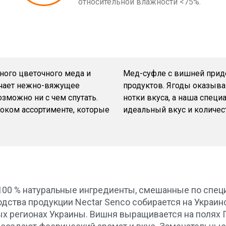
.
относительной влажности <75%.
ного цветочного меда и
Мед-суфле с вишней приде
гчает нежно-вяжущее
продуктов. Ягоды оказыв
зможно ни с чем спутать.
нотки вкуса, а наша специ
роком ассортименте, которые
идеальный вкус и количес
100 % натуральные ингредиенты, смешанные по специ
дства продукции Nectar Senco собирается на Украинс
ых регионах Украины. Вишня выращивается на полях 