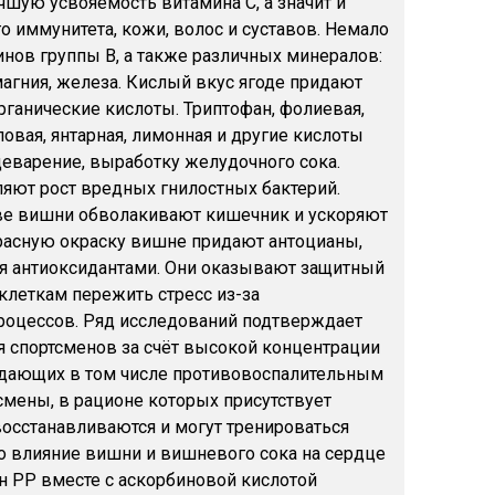
шую усвояемость витамина С, а значит и
о иммунитета, кожи, волос и суставов. Немало
нов группы В, а также различных минералов:
магния, железа. Кислый вкус ягоде придают
ганические кислоты. Триптофан, фолиевая,
ловая, янтарная, лимонная и другие кислоты
еварение, выработку желудочного сока.
ляют рост вредных гнилостных бактерий.
ве вишни обволакивают кишечник и ускоряют
Красную окраску вишне придают антоцианы,
я антиоксидантами. Они оказывают защитный
клеткам пережить стресс из-за
роцессов. Ряд исследований подтверждает
я спортсменов за счёт высокой концентрации
адающих в том числе противовоспалительным
смены, в рационе которых присутствует
восстанавливаются и могут тренироваться
о влияние вишни и вишневого сока на сердце
н РР вместе с аскорбиновой кислотой