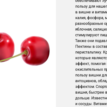
обеспечивают луч
пользу для нашег
в вишне и витами
калия, фосфора, 
разнообразные ор
яблочная, салици
стимулируют пищ
Также они подав
Пектины в соста
перистальтику. 
которые являютс
эффект, помогая 
окислительных п
пользу вишни дл
антоцианов, обл
эффектом. Спорт
вишня, быстрее 
дольше. Известн
и сосуды. Витами