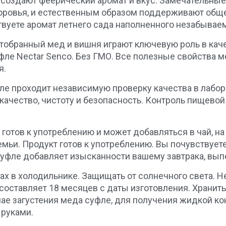
 создают феерический аромат и вкус. Замечательные
доровья, и естественным образом поддерживают общ
твуете аромат летнего сада наполненного незабывае
тобранный мед и вишня играют ключевую роль в каче
ле Nectar Senco. Без ГМО. Все полезные свойства ме
я.
е проходит независимую проверку качества в лабор
е качество, чистоту и безопасность. Контроль пищев
готов к употреблению и может добавляться в чай, на
ьи. Продукт готов к употреблению. Вы почувствуете
фле добавляет изысканности вашему завтрака, выпе
ах в холодильнике. Защищать от солнечного света. Н
ставляет 18 месяцев с даты изготовления. Хранить пр
учае загустения меда суфле, для получения жидкой к
 руками.