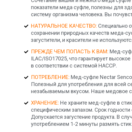
Сочетание вишни и нежного меда суфле
показатели меда суфле, полезны для з
систему организма человека. Вы почувс
НАТУРАЛЬНОЕ КАЧЕСТВО:
Специально о
сохранении природных качеств меда-суф
загустители, и красители не используютс
ПРЕЖДЕ ЧЕМ ПОПАСТЬ К ВАМ:
Мед-суфл
ILAC/ISO17025, что гарантирует высоко
в соответствии с системой НАССР.
ПОТРЕБЛЕНИЕ:
Мед-суфле Nectar Senco 
Полезный для употребления для всей сем
незабываемым вкусом. Наше медовое су
ХРАНЕНИЕ:
Не храните мед-суфле в стик
специфическим запахом. Срок годности со
Допускается загустение продукта. В сл
употреблением 1-2 минуты размять стик