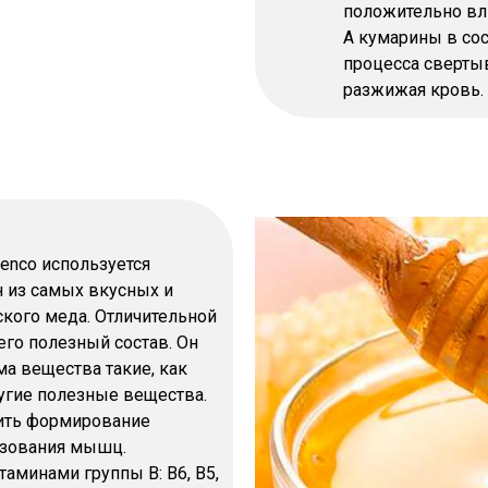
положительно вли
А кумарины в сос
процесса сверты
разжижая кровь.
enco используется
 из самых вкусных и
кого меда. Отличительной
го полезный состав. Он
а вещества такие, как
угие полезные вещества.
ить формирование
азования мышц.
аминами группы В: В6, В5,