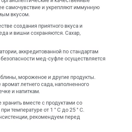
 органолептические и качественные
ее самочувствие и укрепляют иммунную
мым вкусом.
стве создания приятного вкуса и
да и вишни сохраняются. Сахар,
атории, аккредитованной по стандартам
ой безопасности мед-суфле осуществляется
 блины, мороженое и другие продукты.
 аромат летнего сада, наполненного
чке и напиткам.
е хранить вместе с продуктами со
и температуре от 1 ° C до 25 ° C.
онсистенции, рекомендуем перед