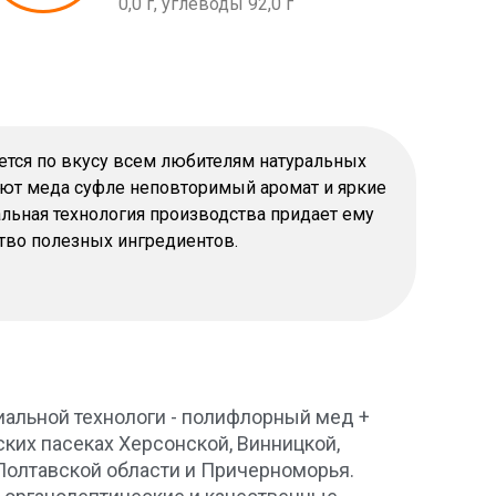
0,0 г, углеводы 92,0 г
тся по вкусу всем любителям натуральных
ают меда суфле неповторимый аромат и яркие
альная технология производства придает ему
тво полезных ингредиентов.
альной технологи - полифлорный мед +
ких пасеках Херсонской, Винницкой,
Полтавской области и Причерноморья.