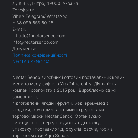
а / я 35, Дніпро, 49000, Україна
Телефони:
Viber/ Telegram/ WhatsApp
+ 38 099 558 50 25
Е-mail:
intrade@nectarsenco.com
info@nectarsenco.com
Документи:
Політика конфіденційності
NECTAR SENCO
©
Nectar Senco виробник і оптовий постачальник крем-
меду та меду суфле в Україні та світу. Діяльність
компанії розпочато в 2015 році. Виробляємо свіжі,
заморожені,
пiдготовленнi ягоди і фрукти, мед, крем-мед з
ягодами, фруктами та іншими інгредієнтами
торгової марки Nectar Senco. Організуємо
вирощування, передпродажну підготовку,
упаковку і поставку ягід, фруктів, овочів, горіхів
торгової марки Agro Senco.