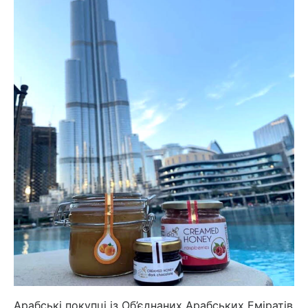
Арабські покупці із Об’єднаних Арабських Еміратів