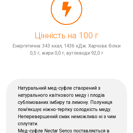
Цінність на 100 г
Енергетична: 343 ккал, 1436 кДж. Харчова: білки
0,5 г, жири 0,0 г, вуглеводи 92,0 г
Натуральний мед-суфле створений з
натурального квіткового меду і плодів
сублімованих імбиру та лимону. Полуниця
пом’якшує ніжно-терпку солодкість меду.
Неперевершений смак неможливо ні з чим
сплутати.
Мед-суфле Nectar Senco поставляється в