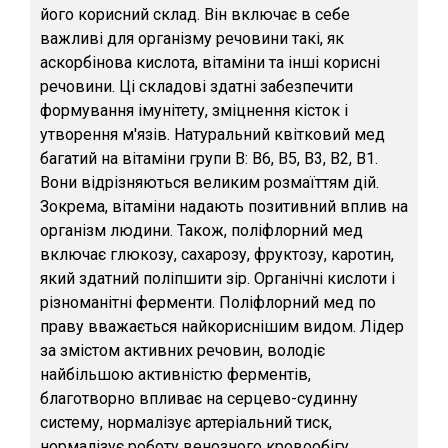
його корисний склад. Він включає в себе
важливі для організму речовини такі, як
аскорбінова кислота, вітаміни та інші корисні
речовини. Ці складові здатні забезпечити
формування імунітету, зміцнення кісток і
утворення м'язів. Натуральний квітковий мед
багатий на вітаміни групи В: В6, В5, В3, В2, В1.
Вони відрізняються великим розмаїттям дій.
Зокрема, вітаміни надають позитивний вплив на
організм людини. Також, поліфлорний мед
включає глюкозу, сахарозу, фруктозу, каротин,
який здатний поліпшити зір. Органічні кислоти і
різноманітні ферменти. Поліфлорний мед по
праву вважається найкориснішим видом. Лідер
за змістом активних речовин, володіє
найбільшою активністю ферментів,
благотворно впливає на серцево-судинну
систему, нормалізує артеріальний тиск,
нормалізує роботу венозного кровообігу,