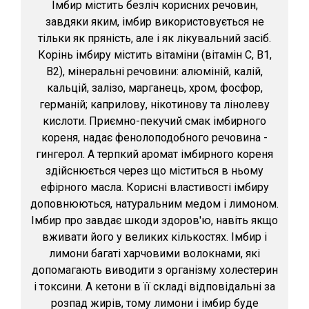
Імбир містить безліч корисних речовин,
завдяки яким, імбир використовується не
тільки як пряність, але і як лікувальний засіб.
Корінь імбиру містить вітаміни (вітамін С, В1,
В2), мінеральні речовини: алюміній, калій,
кальцій, залізо, марганець, хром, фосфор,
германій; каприлову, нікотинову та лінолеву
кислоти. Приємно-пекучий смак імбирного
кореня, надає фенолоподобного речовина -
гингерол. А терпкий аромат імбирного кореня
здійснюється через що міститься в ньому
ефірного масла. Корисні властивості імбиру
доповнюються, натуральним медом і лимоном.
Імбир про завдає шкоди здоров'ю, навіть якщо
вживати його у великих кількостях. Імбир і
лимони багаті харчовими волокнами, які
допомагають виводити з організму холестерин
і токсини. А кетони в її складі відповідальні за
розпад жирів, тому лимони і імбир буде