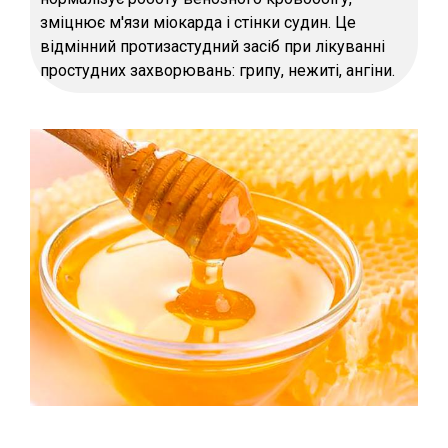
зміцнює м'язи міокарда і стінки судин. Це
відмінний протизастудний засіб при лікуванні
простудних захворювань: грипу, нежиті, ангіни.