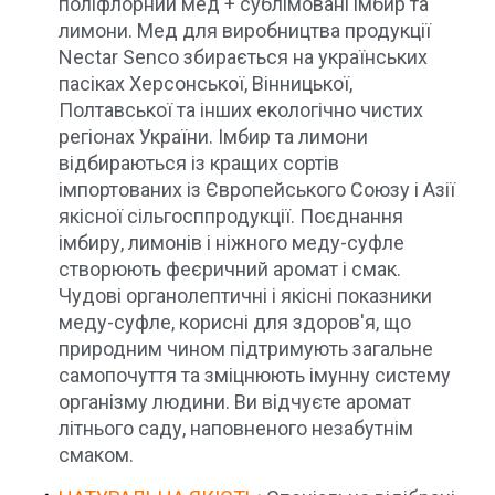
поліфлорний мед + сублімовані імбир та
лимони. Мед для виробництва продукції
Nectar Senco збирається на українських
пасіках Херсонської, Вінницької,
Полтавської та інших екологічно чистих
регіонах України. Імбир та лимони
відбираються із кращих сортів
імпортованих із Європейського Союзу і Азії
якісної сільгосппродукції. Поєднання
імбиру, лимонів і ніжного меду-суфле
створюють феєричний аромат і смак.
Чудові органолептичні і якісні показники
меду-суфле, корисні для здоров'я, що
природним чином підтримують загальне
самопочуття та зміцнюють імунну систему
організму людини. Ви відчуєте аромат
літнього саду, наповненого незабутнім
смаком.