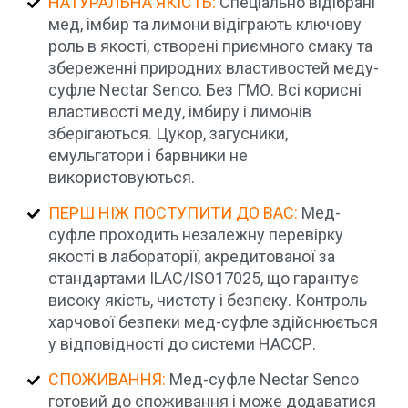
НАТУРАЛЬНА ЯКІСТЬ:
Спеціально відібрані
мед, імбир та лимони відіграють ключову
роль в якості, створені приємного смаку та
збереженні природних властивостей меду-
суфле Nectar Senco. Без ГМО. Всі корисні
властивості меду, імбиру і лимонів
зберігаються. Цукор, загусники,
емульгатори і барвники не
використовуються.
ПЕРШ НІЖ ПОСТУПИТИ ДО ВАС:
Мед-
суфле проходить незалежну перевірку
якості в лабораторії, акредитованої за
стандартами ILAC/ISO17025, що гарантує
високу якість, чистоту і безпеку. Контроль
харчової безпеки мед-суфле здійснюється
у відповідності до системи НАССР.
СПОЖИВАННЯ:
Мед-суфле Nectar Senco
готовий до споживання і може додаватися