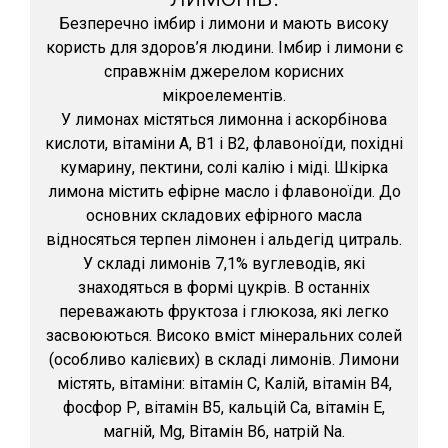
Безперечно імбир і лимони и мають високу
користь для здоров’я людини. Імбир і лимони є
справжнім джерелом корисних
мікроелементів.
У лимонах містяться лимонна і аскорбінова
кислоти, вітаміни А, В1 і В2, флавоноїди, похідні
кумарину, пектини, солі калію і міді. Шкірка
лимона містить ефірне масло і флавоноїди. До
основних складових ефірного масла
відносяться терпен лімонен і альдегід цитраль.
У складі лимонів 7,1% вуглеводів, які
знаходяться в формі цукрів. В останніх
переважають фруктоза і глюкоза, які легко
засвоюються. Високо вміст мінеральних солей
(особливо калієвих) в складі лимонів. Лимони
містять, вітаміни: вітамін С, Калій, вітамін B4,
фосфор Р, вітамін B5, кальцій Ca, вітамін Е,
магній, Mg, Вітамін B6, натрій Na.