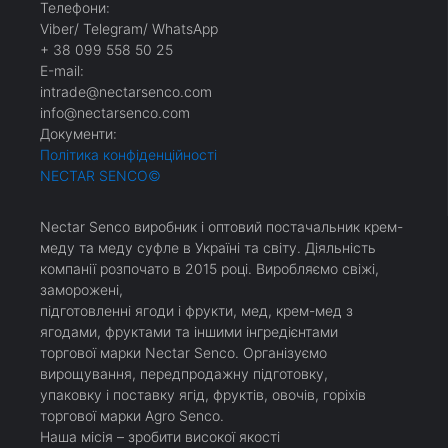
Телефони:
Viber/ Telegram/ WhatsApp
+ 38 099 558 50 25
Е-mail:
intrade@nectarsenco.com
info@nectarsenco.com
Документи:
Політика конфіденційності
NECTAR SENCO
©
Nectar Senco виробник і оптовий постачальник крем-
меду та меду суфле в Україні та світу. Діяльність
компанії розпочато в 2015 році. Виробляємо свіжі,
заморожені,
пiдготовленнi ягоди і фрукти, мед, крем-мед з
ягодами, фруктами та іншими інгредієнтами
торгової марки Nectar Senco. Організуємо
вирощування, передпродажну підготовку,
упаковку і поставку ягід, фруктів, овочів, горіхів
торгової марки Agro Senco.
Наша місія – зробити високої якості