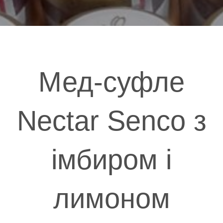
Мед-суфле
Nectar Senco з
імбиром і
лимоном